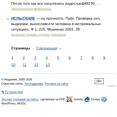
После того как все насытились радостью&#8230; …
Энциклопедия мифологии
ИСПЫТАНИЕ
— на прочность. Публ. Проверка сил,
10
выдержки, выносливости человека в экстремальных
ситуациях. Ф 1, 225; Мокиенко 2003, 38 …
Большой словарь русских поговорок
Страницы
Следующая
→
1
2
3
4
5
6
7
8
9
10
11
12
13
© Академик, 2000-2026
18+
Обратная связь:
Техподдержка
,
Реклама на сайте
👣 Путешествия
Экспорт словарей на сайты
, сделанные на PHP,
Joomla,
Drupal,
WordPress, MODx.