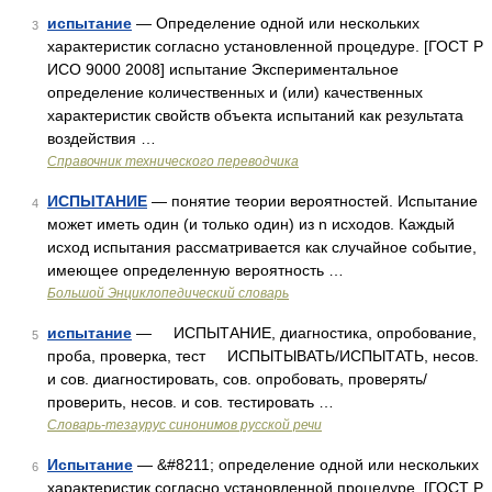
испытание
— Определение одной или нескольких
3
характеристик согласно установленной процедуре. [ГОСТ Р
ИСО 9000 2008] испытание Экспериментальное
определение количественных и (или) качественных
характеристик свойств объекта испытаний как результата
воздействия …
Справочник технического переводчика
ИСПЫТАНИЕ
— понятие теории вероятностей. Испытание
4
может иметь один (и только один) из n исходов. Каждый
исход испытания рассматривается как случайное событие,
имеющее определенную вероятность …
Большой Энциклопедический словарь
испытание
— ИСПЫТАНИЕ, диагностика, опробование,
5
проба, проверка, тест ИСПЫТЫВАТЬ/ИСПЫТАТЬ, несов.
и сов. диагностировать, сов. опробовать, проверять/
проверить, несов. и сов. тестировать …
Словарь-тезаурус синонимов русской речи
Испытание
— &#8211; определение одной или нескольких
6
характеристик согласно установленной процедуре. [ГОСТ Р