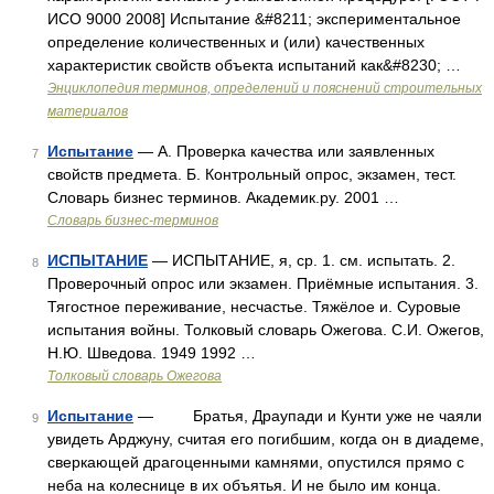
ИСО 9000 2008] Испытание &#8211; экспериментальное
определение количественных и (или) качественных
характеристик свойств объекта испытаний как&#8230; …
Энциклопедия терминов, определений и пояснений строительных
материалов
Испытание
— А. Проверка качества или заявленных
7
свойств предмета. Б. Контрольный опрос, экзамен, тест.
Словарь бизнес терминов. Академик.ру. 2001 …
Словарь бизнес-терминов
ИСПЫТАНИЕ
— ИСПЫТАНИЕ, я, ср. 1. см. испытать. 2.
8
Проверочный опрос или экзамен. Приёмные испытания. 3.
Тягостное переживание, несчастье. Тяжёлое и. Суровые
испытания войны. Толковый словарь Ожегова. С.И. Ожегов,
Н.Ю. Шведова. 1949 1992 …
Толковый словарь Ожегова
Испытание
— Братья, Драупади и Кунти уже не чаяли
9
увидеть Арджуну, считая его погибшим, когда он в диадеме,
сверкающей драгоценными камнями, опустился прямо с
неба на колеснице в их объятья. И не было им конца.